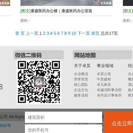
[图文]
康盛医药办公楼｜康盛医药办公室装
[图文]
面积：
面积
首 页
上一页
1
2
3
4
5
6
7
8
9
10
下一页
末页
总共
17
页
关于卓昊
事业领域
经
企业概况
卓昊公装
办
荣誉资质
中昊建材
餐
核心团队
卓凡家具
酒
企业文化
卓越消防事业部
娱
服务流程
卓尚设计事务所
教
ll Right Reserved.
版权说明
湘
新闻动态
联系卓昊
点击立即
企业新闻
联系我们
6840号
行业动态
人才招聘