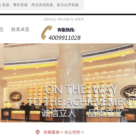
 装修、餐饮装修、商业卖场装修、娱乐会所装修
招聘信息
网站地图
装 修微博
|
|
态
联系卓昊
>
>
经典案例
办公空间