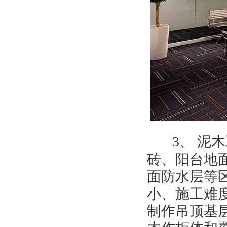
3
、
泥木
砖、阳台地
面防水层等
小、施工难
制作吊顶基