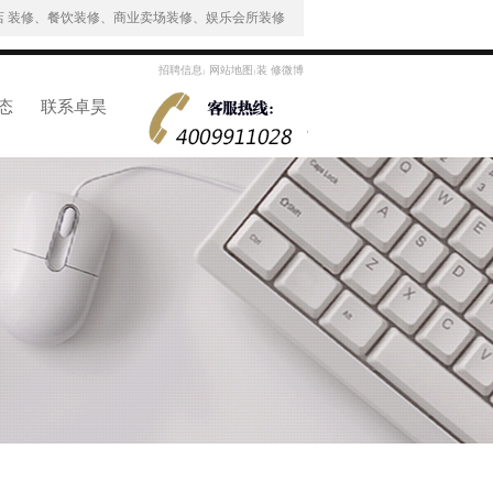
 装修、餐饮装修、商业卖场装修、娱乐会所装修
招聘信息
网站地图
装 修微博
|
|
态
联系卓昊