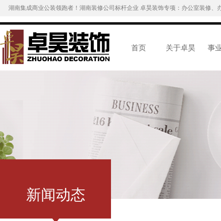
湖南集成商业公装领跑者！湖南装修公司标杆企业 卓昊装饰专项：办公室装修、
首页
关于卓昊
事
新闻动态