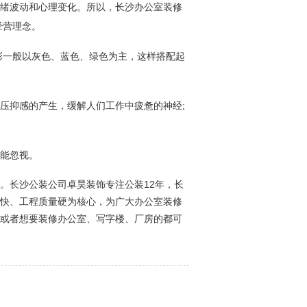
绪波动和心理变化。所以，长沙办公室装修
经营理念。
彩一般以灰色、蓝色、绿色为主，这样搭配起
压抑感的产生，缓解人们工作中疲惫的神经
;
能忽视。
12
。长沙公装公司卓昊装饰专注公装
年，长
快、工程质量硬为核心，为广大办公室装修
或者想要装修办公室、写字楼、厂房的都可