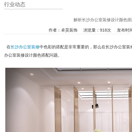
行业动态
解析长沙办公室装修设计颜色搭
作者：卓昊装饰 浏览量：
918次 发布时间
在
长沙
办公室装修
中色彩的搭配是非常重要的，那么在长沙办公室装
办公室装修设计颜色搭配问题。