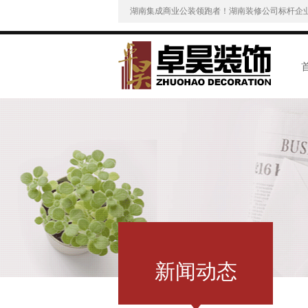
湖南集成商业公装领跑者！湖南装修公司标杆企
新闻动态