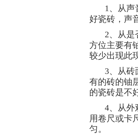
1
、从声
好瓷砖，声
2
、从是
方位主要有
较少出现此
3
、从砖
有的砖的铀
的瓷砖是不
4
、从外
用卷尺或卡
匀。