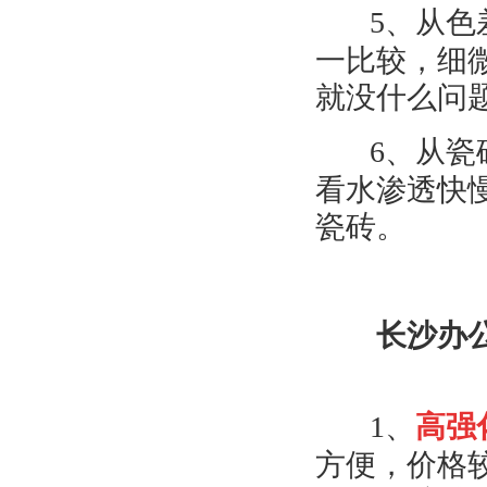
5
、从色
一比较，细
就没什么问
6
、从瓷
看水渗透快
瓷砖。
长沙办
1
、
高强
方便，价格