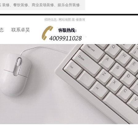
 装修、餐饮装修、商业卖场装修、娱乐会所装修
招聘信息
网站地图
装 修微博
|
|
态
联系卓昊