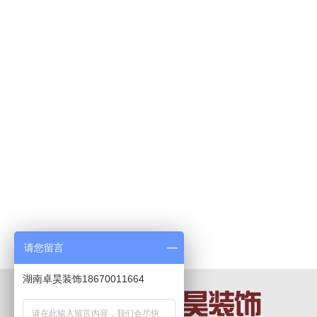
请您留言
湖南卓昊装饰18670011664