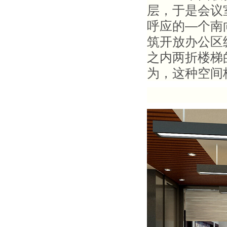
层，于是会议
呼应的
—
个南
筑开放办公区
之内两折楼梯
为，这种空间