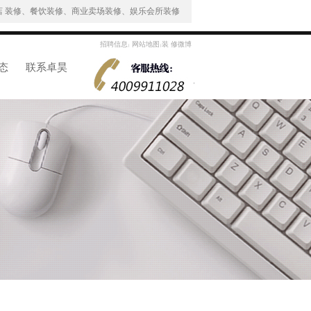
 装修、餐饮装修、商业卖场装修、娱乐会所装修
招聘信息
网站地图
装 修微博
|
|
态
联系卓昊