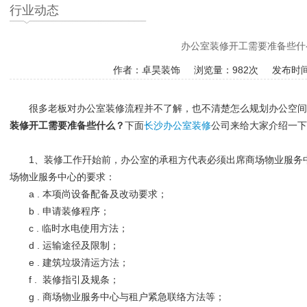
行业动态
办公室装修开工需要准备些什
作者：卓昊装饰 浏览量：
982次 发布时间
很多老板对办公室装修流程并不了解，也不清楚怎么规划办公空间
装修开工需要准备些什么？
下面
长沙办公室装修
公司来给大家介绍一下
1、装修工作幵始前，办公室的承租方代表必须出席商场物业服务
场物业服务中心的要求：
a . 本项尚设备配备及改动要求；
b . 申请装修程序；
c . 临时水电使用方法；
d . 运输途径及限制；
e . 建筑垃圾清运方法；
f . 装修指引及规条；
g . 商场物业服务中心与租户紧急联络方法等；