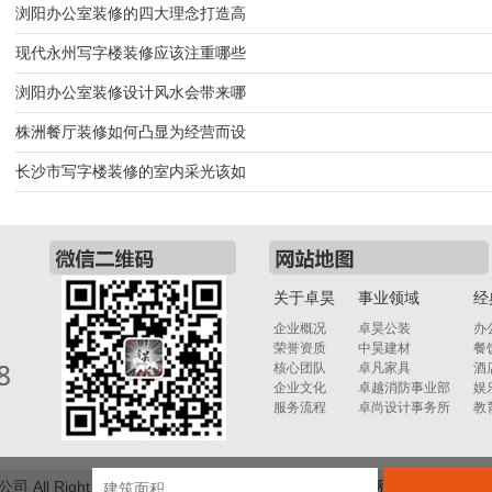
浏阳办公室装修的四大理念打造高
现代永州写字楼装修应该注重哪些
浏阳办公室装修设计风水会带来哪
株洲餐厅装修如何凸显为经营而设
长沙市写字楼装修的室内采光该如
关于卓昊
事业领域
经
企业概况
卓昊公装
办
荣誉资质
中昊建材
餐
核心团队
卓凡家具
酒
企业文化
卓越消防事业部
娱
服务流程
卓尚设计事务所
教
ll Right Reserved.
版权说明
湘
新闻动态
联系卓昊