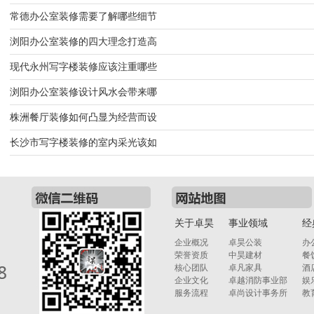
常德办公室装修需要了解哪些细节
浏阳办公室装修的四大理念打造高
现代永州写字楼装修应该注重哪些
浏阳办公室装修设计风水会带来哪
株洲餐厅装修如何凸显为经营而设
长沙市写字楼装修的室内采光该如
关于卓昊
事业领域
经
企业概况
卓昊公装
办
荣誉资质
中昊建材
餐
核心团队
卓凡家具
酒
企业文化
卓越消防事业部
娱
服务流程
卓尚设计事务所
教