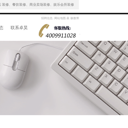
 装修、餐饮装修、商业卖场装修、娱乐会所装修
招聘信息
网站地图
装 修微博
|
|
态
联系卓昊