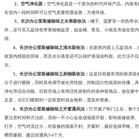
2
、空气净化器：
空气净化器是一个新兴的时代环保产品，内装有
在室内一段时间即可让空气质量明显改善，方便环保。
3
、长沙办公室装修除味之水果吸收法：
橘子、菠萝等一些热带水
外，还可买几盆绿色带果植物盆景，如金橘、香瓜、小南瓜等放在室内
得。
4
、长沙办公室装修除味之清水吸收法：
在新房内摆上几盆清水，
收室内残留的异味，而且水分蒸发还可以保护墙顶涂料面。此方法不仅
次。
5
、长沙办公室装修除味之炭物吸收法：
这是目前最常用的新房装
分子进行吸附，同时具有调节催化等性能，抑制流行性病原的传播，具
净化等综合功能。目前市场上有用活性炭制作的各种装饰品，放在家中
足是，当它们吸附到一定程度时就会饱和，需及时更换。
6
、长沙办公室装修除味之开窗通风法：
打开窗户和门之后，整个
要注意时间和方法的，否则一不小心会造成墙面开裂，影响装修效果。
打开，空气对流过大，对装修的墙面不利。开窗时，最好选择早晚，尽
晒而爆裂。建议你通风
3-6
个月。