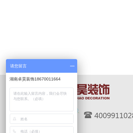
请您留言
湖南卓昊装饰18670011664